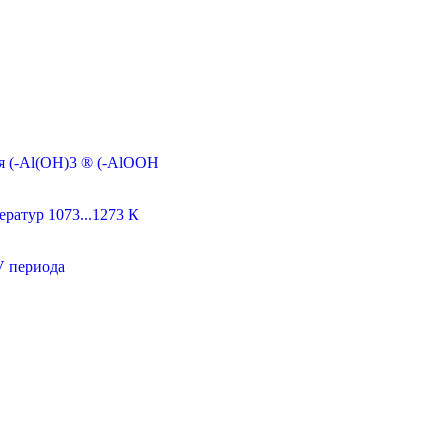
я (-Al(OH)3 ® (-AlОOH
ратур 1073...1273 К
V периода