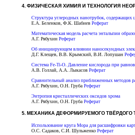
4. ФИЗИЧЕСКАЯ ХИМИЯ И ТЕХНОЛОГИЯ НЕ
Cтруктура углеродных нанотрубок, содержащих 
Е.А. Беленков, Ф.К. Шабиев
Реферат
Математическая модель расчета энтальпии образ
А.Г. Рябухин
Реферат
Об инициирующем влиянии наносекундных элект
Д.Г. Клещев, В.В. Крымский, В.И. Лопушан
Рефе
Система Fe-Ti-O. Давление кислорода при равнов
А.В. Голлай, А.А. Лыкасов
Реферат
Сравнительный анализ приближенных методов ра
А.Г. Рябухин, О.Н. Груба
Реферат
Энтропия кристаллических оксидов хрома
А.Г. Рябухин, О.Н. Груба
Реферат
5. МЕХАНИКА ДЕФОРМИРУЕМОГО ТВЁРДОГО 
Использование круга Мора для расшифровки кар
О.С. Садаков, С.И. Шульженко
Реферат