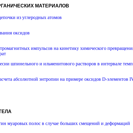
ОРГАНИЧЕСКИХ МАТЕРИАЛОВ
цепочки из углеродных атомов
ования оксидов
ромагнитных импульсов на кинетику химического превращени
рат
есии шпинельного и ильменитового растворов в интервале темпе
счета абсолютной энтропии на примере оксидов D-элементов I
ТЕЛА
тин муаровых полос в случае больших смещений и деформаций