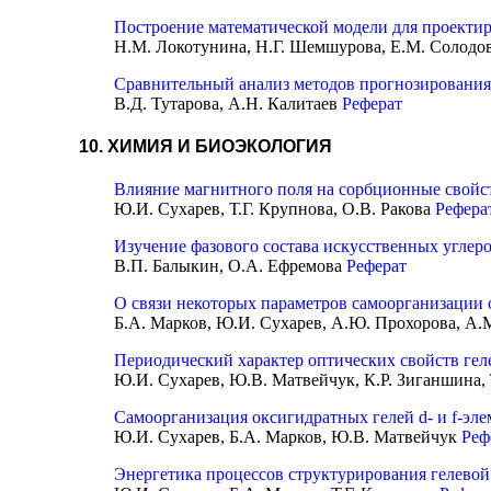
Построение математической модели для проекти
Н.М. Локотунина, Н.Г. Шемшурова, Е.М. Солодо
Сравнительный анализ методов прогнозирования
В.Д. Тутарова, А.Н. Калитаев
Реферат
10. ХИМИЯ И БИОЭКОЛОГИЯ
Влияние магнитного поля на сорбционные свойст
Ю.И. Сухарев, Т.Г. Крупнова, О.В. Ракова
Рефера
Изучение фазового состава искусственных углер
В.П. Балыкин, О.А. Ефремова
Реферат
О связи некоторых параметров самоорганизации
Б.А. Марков, Ю.И. Сухарев, А.Ю. Прохорова, А
Периодический характер оптических свойств ге
Ю.И. Сухарев, Ю.В. Матвейчук, К.Р. Зиганшина,
Самоорганизация оксигидратных гелей d- и f-эл
Ю.И. Сухарев, Б.А. Марков, Ю.В. Матвейчук
Реф
Энергетика процессов структурирования гелевой