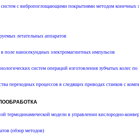
х систем с вибропоглощающими покрытиями методом конечных 
руемых летательных аппаратов
а в поле наносекундных электромагнитных импульсов
нологических систем операций изготовления зубчатых колес по
ства переходных процессов в следящих приводах станков с ко
ЛЛООБРАБОТКА
ной термодинамической модели в управлении кислородно-конве
тов (обзор методов)