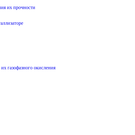
ния их прочности
таллизаторе
 их газофазного окисления