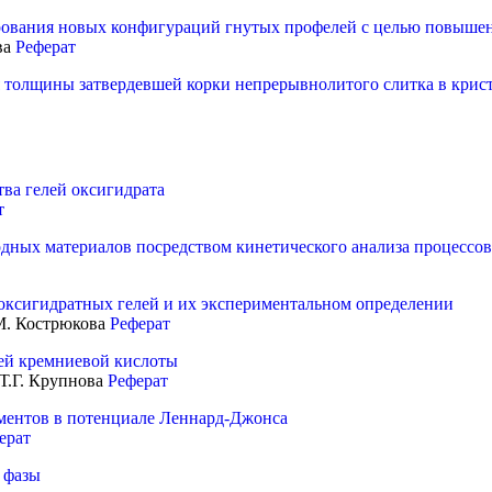
рования новых конфигураций гнутых профелей с целью повыше
ва
Реферат
 толщины затвердевшей корки непрерывнолитого слитка в крис
ва гелей оксигидрата
т
одных материалов посредством кинетического анализа процессов
 оксигидратных гелей и их экспериментальном определении
.М. Кострюкова
Реферат
лей кремниевой кислоты
 Т.Г. Крупнова
Реферат
ементов в потенциале Леннард-Джонса
ерат
 фазы