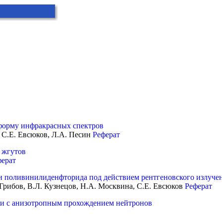
форму инфракрасных спектров
, С.Е. Евсюков, Л.А. Песин
Реферат
 жгутов
ферат
 поливинилиденфторида под действием рентгеновского излуче
 Грибов, В.Л. Кузнецов, Н.А. Москвина, С.Е. Евсюков
Реферат
ки с анизотропным прохождением нейтронов