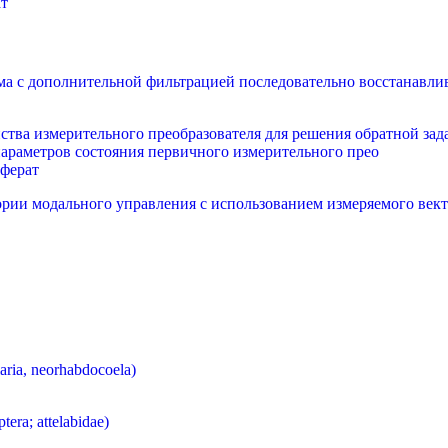
ат
ма с дополнительной фильтрацией последовательно восстанавли
ства измерительного преобразователя для решения обратной за
параметров состояния первичного измерительного прео
ферат
ории модального управления с использованием измеряемого век
aria, neorhabdocoela)
ra; attelabidae)