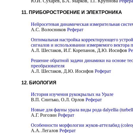
Ю.И. Сухарев, Б.А. Марков, Т.Г. Крупнова
Рефер
11. ПРИБОРОСТРОЕНИЕ И ЭЛЕКТРОНИКА
Нейросетевая динамическая измерительная систе
А.С. Волосников
Реферат
Оптимальная настройка корректирующего устрой
сигналов и использовании измеряемого вектора 
А.Л. Шестаков, И.Г. Корепанов, Д.Ю. Иосифов
Ре
Решение обратной задачи динамики на основе те
преобразователя
А.Л. Шестаков, Д.Ю. Иосифов
Реферат
12. БИОЛОГИЯ
История изучения рукокрылых на Урале
В.П. Снитько, О.Л. Орлов
Реферат
Новые для фауны урала виды рода dalyellia (turbell
А.Г. Рогозин
Реферат
Особенности морфологии жуков-аттелабид (coleopte
А.А. Легалов
Реферат